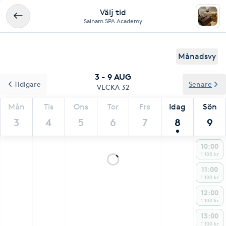
Välj tid
Sainam SPA Academy
Månadsvy
3 - 9 AUG
Tidigare
Senare
VECKA 32
Mån
Tis
Ons
Tor
Fre
Idag
Sön
3
4
5
6
7
8
9
10:00
1 100 kr
11:00
1 100 kr
12:00
1 100 kr
13:00
1 100 kr