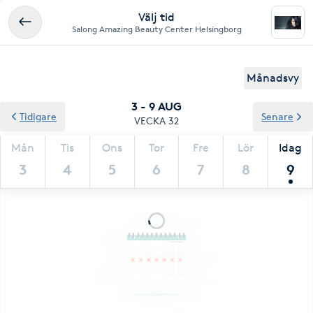
Välj tid
Salong Amazing Beauty Center Helsingborg
Månadsvy
3 - 9 AUG
Tidigare
Senare
VECKA 32
Mån
Tis
Ons
Tor
Fre
Lör
Idag
3
4
5
6
7
8
9