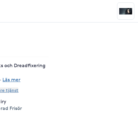
ks och Dreadfixering
·
Läs mer
are tjänst
iry
rad Frisör