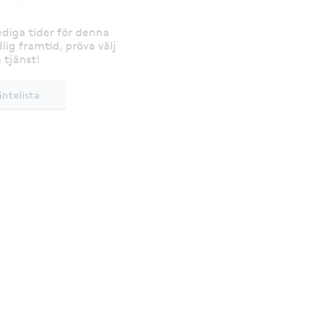
lediga tider för denna
lig framtid, pröva välj
 tjänst!
äntelista