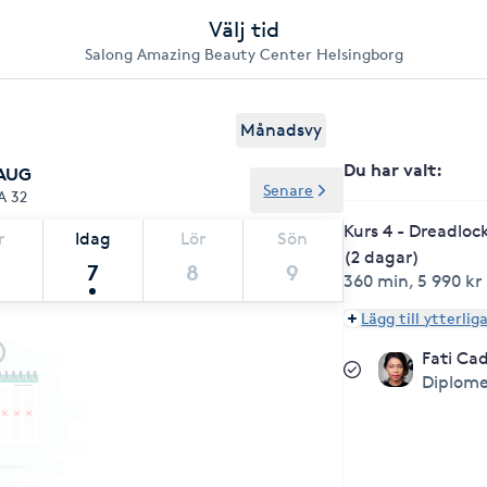
Välj tid
Salong Amazing Beauty Center Helsingborg
Månadsvy
Du har valt
:
 AUG
Senare
A 32
Kurs 4 - Dreadloc
r
Idag
Lör
Sön
(2 dagar)
7
8
9
360 min
,
5 990 kr
Lägg till ytterlig
Fati Cad
Diplome