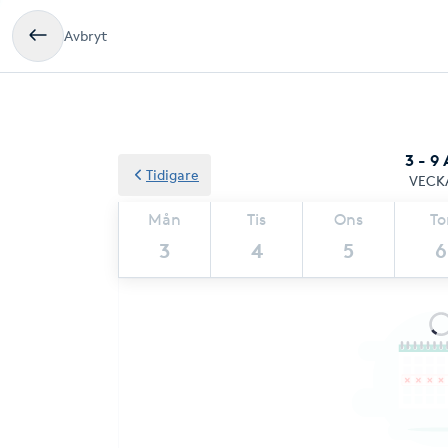
Avbryt
3 - 9
Tidigare
VECK
Mån
Tis
Ons
To
3
4
5
6