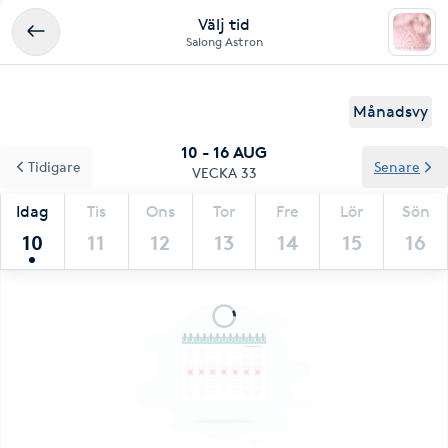
Välj tid
Salong Astron
Månadsvy
10 - 16 AUG
Tidigare
Senare
VECKA 33
Idag
Tis
Ons
Tor
Fre
Lör
Sön
10
11
12
13
14
15
16