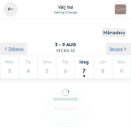
Välj tid
Salong Change
Månadsvy
3 - 9 AUG
Tidigare
Senare
VECKA 32
Mån
Tis
Ons
Tor
Idag
Lör
Sön
3
4
5
6
7
8
9