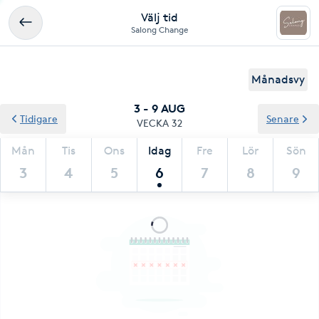
Välj tid
Salong Change
Månadsvy
3 - 9 AUG
Tidigare
Senare
VECKA 32
Mån
Tis
Ons
Idag
Fre
Lör
Sön
3
4
5
6
7
8
9