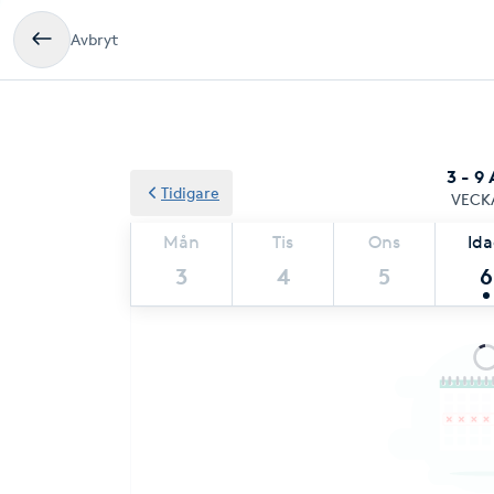
Avbryt
3 - 9
Tidigare
VECK
Mån
Tis
Ons
Id
3
4
5
6