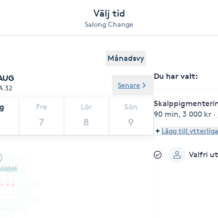
Välj tid
Salong Change
Månadsvy
Du har valt
:
 AUG
Senare
A 32
Skalppigmenteri
ag
Fre
Lör
Sön
90 min
,
3 000 kr
·
7
8
9
Lägg till ytterlig
Valfri u