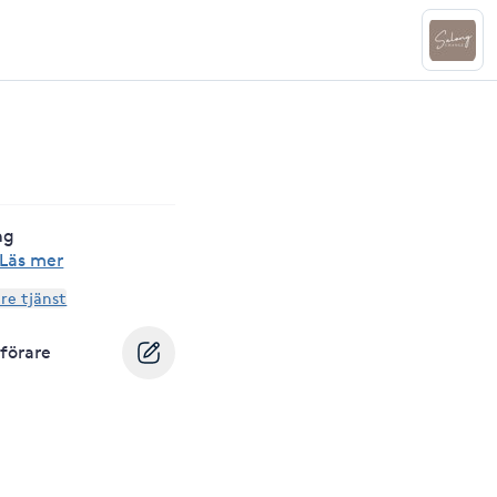
ng
Läs mer
are tjänst
tförare