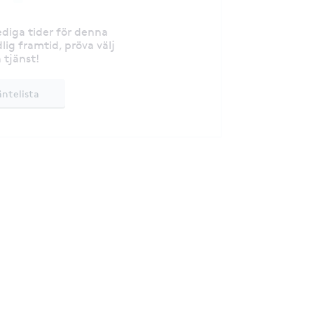
lediga tider för denna
lig framtid, pröva välj
 tjänst!
äntelista