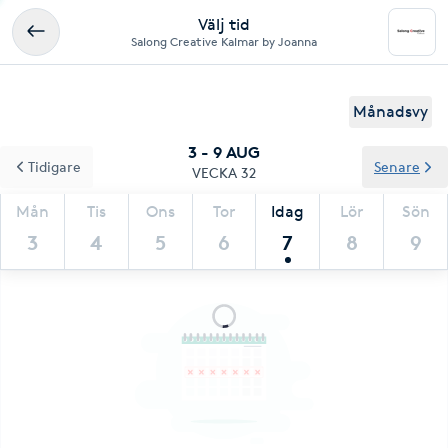
Välj tid
Salong Creative Kalmar by Joanna
Månadsvy
3 - 9 AUG
Tidigare
Senare
VECKA 32
Mån
Tis
Ons
Tor
Idag
Lör
Sön
3
4
5
6
7
8
9