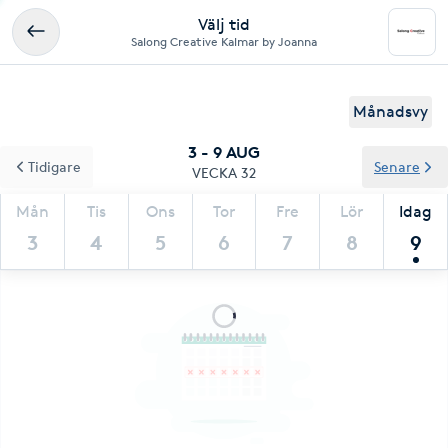
Välj tid
Salong Creative Kalmar by Joanna
Månadsvy
3 - 9 AUG
Tidigare
Senare
VECKA 32
Mån
Tis
Ons
Tor
Fre
Lör
Idag
3
4
5
6
7
8
9