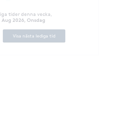
diga tider denna vecka
,
2 Aug 2026, Onsdag
Visa nästa lediga tid