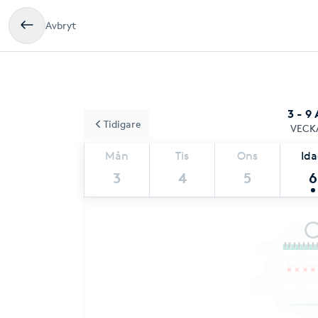
Avbryt
3 - 9
Tidigare
VECK
Mån
Tis
Ons
Id
3
4
5
6