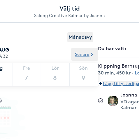
Välj tid
Salong Creative Kalmar by Joanna
Månadsvy
Du har valt
:
 AUG
Senare
A 32
Klippning Barn(upp
ag
Fre
Lör
Sön
30 min
,
450 kr
·
L
7
8
9
Lägg till ytterlig
Joanna 
VD ägar
Kalmar