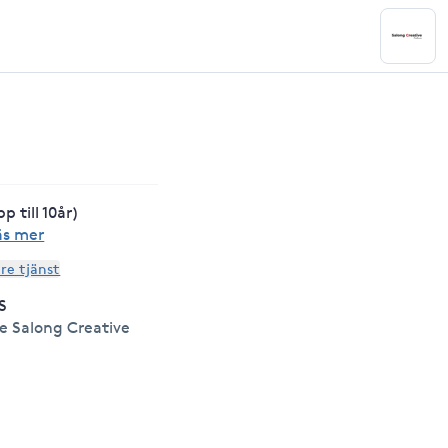
 till 10år)
äs mer
are tjänst
S
e Salong Creative