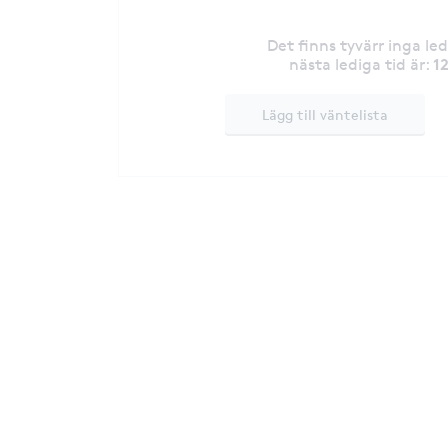
Det finns tyvärr inga le
1
nästa lediga tid är
:
Lägg till väntelista