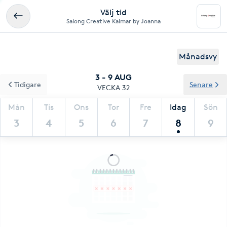
Välj tid
Salong Creative Kalmar by Joanna
Månadsvy
3 - 9 AUG
Tidigare
Senare
VECKA 32
Mån
Tis
Ons
Tor
Fre
Idag
Sön
3
4
5
6
7
8
9