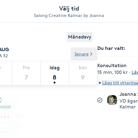
Välj tid
Salong Creative Kalmar by Joanna
Månadsvy
Du har valt
:
 AUG
Senare
A 32
Konsultation
r
Fre
Idag
Sön
15 min
,
100 kr
·
Lä
7
8
9
Lägg till ytterlig
Joanna 
VD ägar
Kalmar