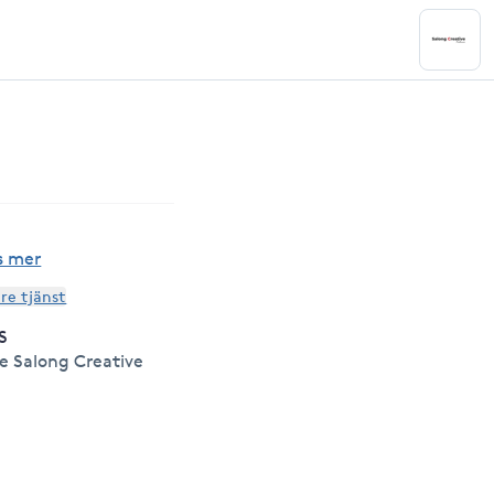
s mer
are tjänst
S
e Salong Creative