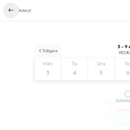
Avbryt
3 - 9
Tidigare
VECK
Mån
Tis
Ons
To
3
4
5
6