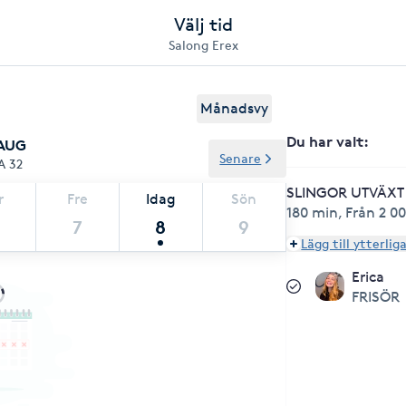
Välj tid
Salong Erex
Månadsvy
Du har valt
:
 AUG
Senare
A 32
SLINGOR UTVÄXT 
r
Fre
Idag
Sön
180 min
,
Från 2 00
7
8
9
Lägg till ytterlig
Erica
FRISÖR