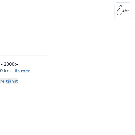
- 2000:-
0 kr
·
Läs mer
are tjänst