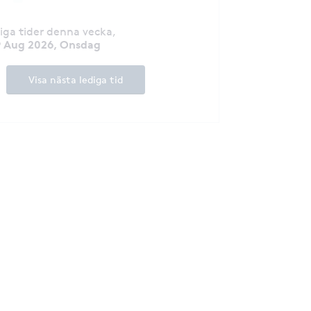
diga tider denna vecka
,
9 Aug 2026, Onsdag
Visa nästa lediga tid