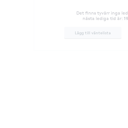
Det finns tyvärr inga le
1
nästa lediga tid är
:
Lägg till väntelista