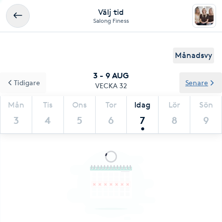
Välj tid
Salong Finess
Månadsvy
3 - 9 AUG
Tidigare
Senare
VECKA 32
Mån
Tis
Ons
Tor
Idag
Lör
Sön
3
4
5
6
7
8
9