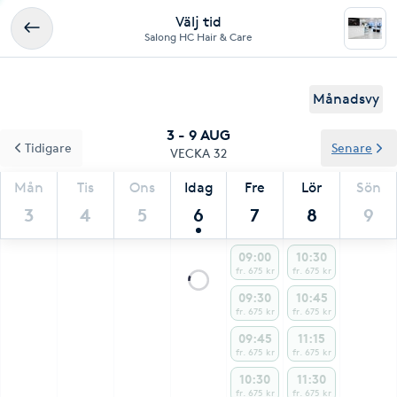
Välj tid
Salong HC Hair & Care
Månadsvy
3 - 9 AUG
Tidigare
Senare
VECKA 32
Mån
Tis
Ons
Idag
Fre
Lör
Sön
3
4
5
6
7
8
9
09:00
10:30
fr. 675 kr
fr. 675 kr
09:30
10:45
fr. 675 kr
fr. 675 kr
09:45
11:15
fr. 675 kr
fr. 675 kr
10:30
11:30
fr. 675 kr
fr. 675 kr