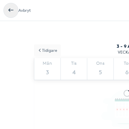
Avbryt
3 - 9
Tidigare
VECK
Mån
Tis
Ons
To
3
4
5
6