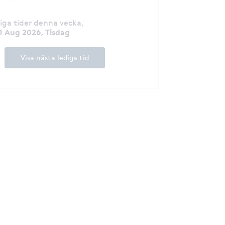
diga tider denna vecka
,
1 Aug 2026, Tisdag
Visa nästa lediga tid