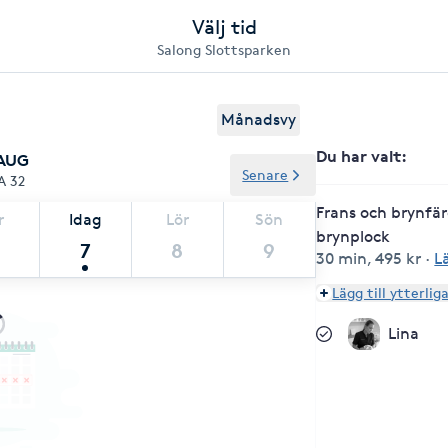
Välj tid
Salong Slottsparken
Månadsvy
Du har valt
:
 AUG
Senare
A 32
Frans och brynfär
r
Idag
Lör
Sön
brynplock
7
8
9
30 min
,
495 kr
·
L
Lägg till ytterlig
Lina