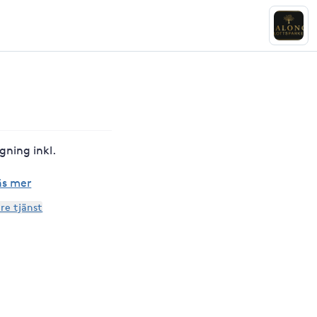
gning inkl.
äs mer
are tjänst