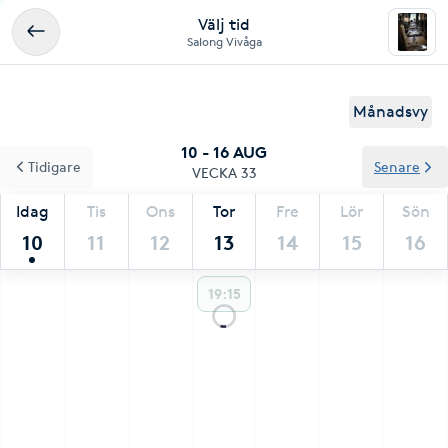
Välj tid
Salong Vivåga
Månadsvy
10 - 16 AUG
Tidigare
Senare
VECKA 33
Idag
Tis
Ons
Tor
Fre
Lör
Sön
10
11
12
13
14
15
16
19:15