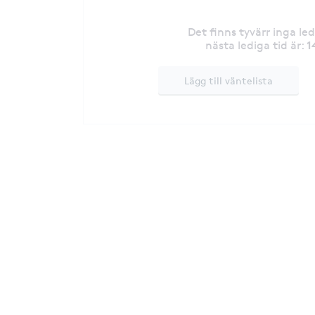
Det finns tyvärr inga le
1
nästa lediga tid är
:
Lägg till väntelista