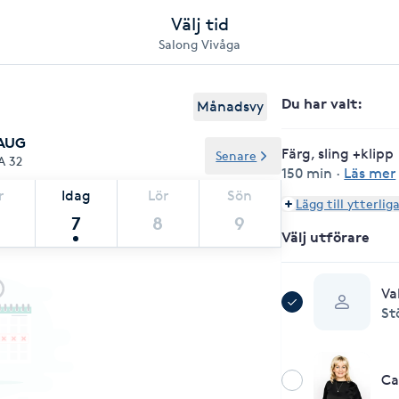
Välj tid
Salong Vivåga
Du har valt
:
Månadsvy
 AUG
Färg, sling +klipp
Senare
A 32
150 min
·
Läs mer
r
Idag
Lör
Sön
Lägg till ytterlig
7
8
9
Välj utförare
Va
St
Ca