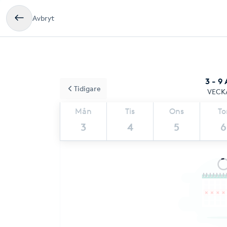
Avbryt
3 - 9
Tidigare
VECK
Mån
Tis
Ons
To
3
4
5
6