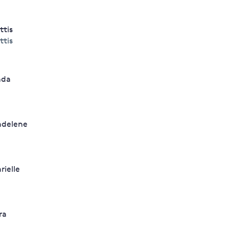
ttis
ttis
nda
delene
rielle
ra