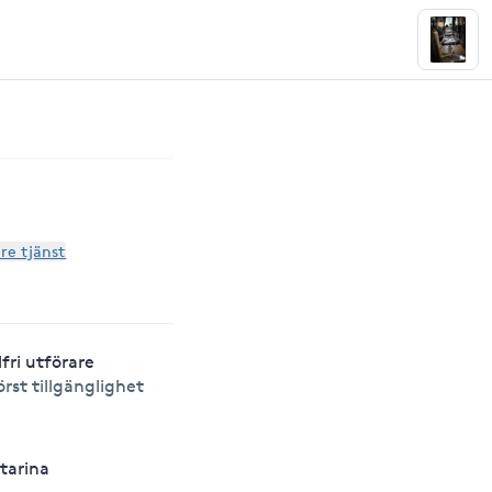
are tjänst
lfri utförare
örst tillgänglighet
tarina