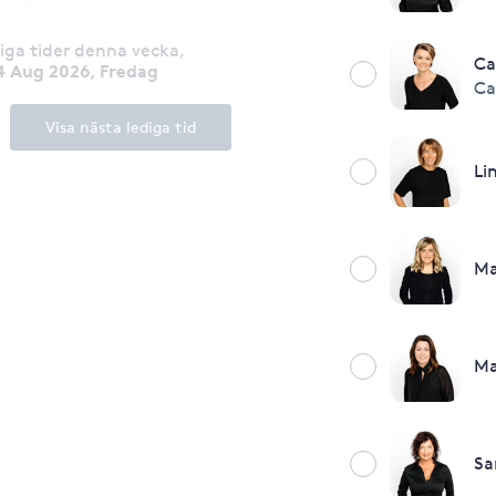
diga tider denna vecka
,
Ca
4 Aug 2026, Fredag
Ca
Visa nästa lediga tid
Li
Ma
Ma
Sa