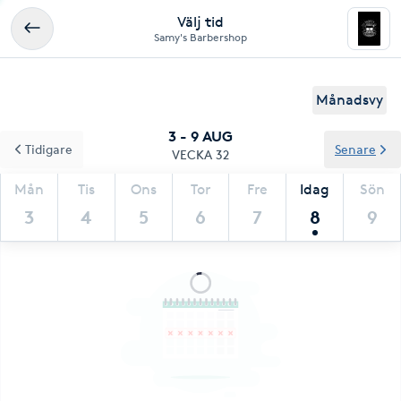
Välj tid
Samy's Barbershop
Månadsvy
3 - 9 AUG
Tidigare
Senare
VECKA 32
Mån
Tis
Ons
Tor
Fre
Idag
Sön
3
4
5
6
7
8
9