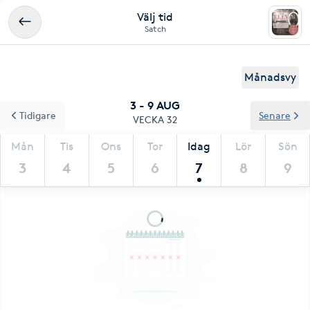
Välj tid
Satch
Månadsvy
3 - 9 AUG
Tidigare
Senare
VECKA 32
Mån
Tis
Ons
Tor
Idag
Lör
Sön
3
4
5
6
7
8
9