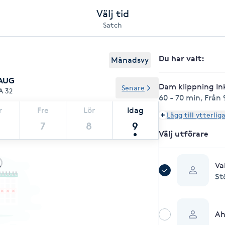
Välj tid
Satch
Du har valt
:
Månadsvy
 AUG
Dam klippning Ink
Senare
A 32
60 - 70 min
,
Från 
r
Fre
Lör
Idag
Lägg till ytterlig
7
8
9
Välj utförare
Va
St
A