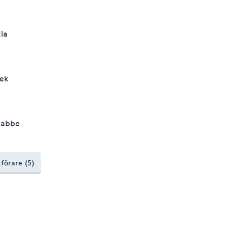
jla
lek
abbe
tförare (5)