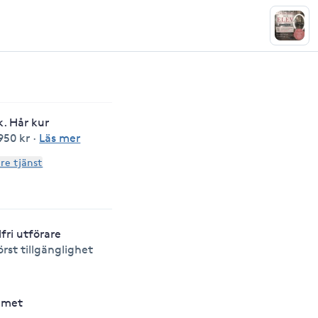
. Hår kur
950 kr
·
Läs mer
are tjänst
lfri utförare
örst tillgänglighet
hmet