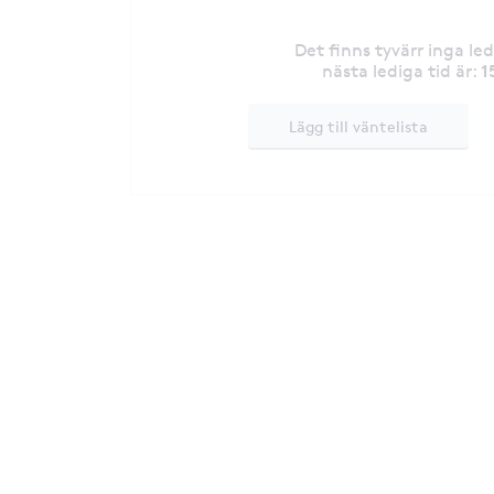
Det finns tyvärr inga le
1
nästa lediga tid är
:
Lägg till väntelista