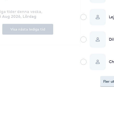
diga tider denna vecka
,
5 Aug 2026, Lördag
Le
Visa nästa lediga tid
Di
Ch
Fler u