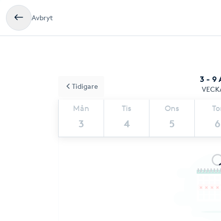
Avbryt
3 - 9
Tidigare
VECK
Mån
Tis
Ons
To
3
4
5
6