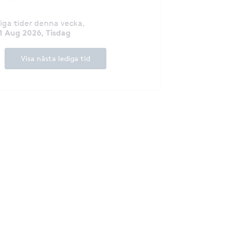
diga tider denna vecka
,
1 Aug 2026, Tisdag
Visa nästa lediga tid