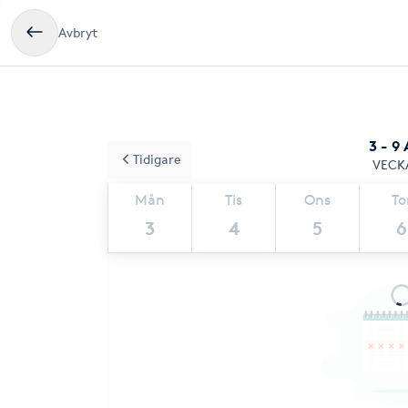
Avbryt
3 - 9
Tidigare
VECK
Mån
Tis
Ons
To
3
4
5
6