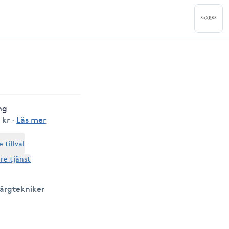
ng
 kr
·
Läs mer
tillval
are tjänst
 Färgtekniker