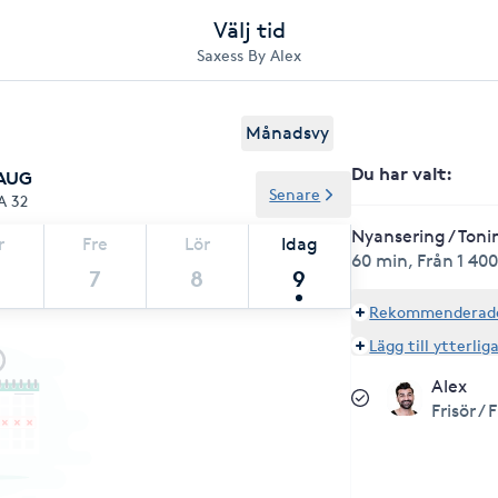
Välj tid
Saxess By Alex
Månadsvy
Du har valt
:
 AUG
Senare
A 32
Nyansering / Toni
r
Fre
Lör
Idag
60 min
,
Från 1 400
7
8
9
Rekommenderade 
Lägg till ytterlig
Alex
Frisör /