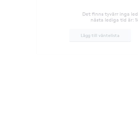
Det finns tyvärr inga le
1
nästa lediga tid är
:
Lägg till väntelista