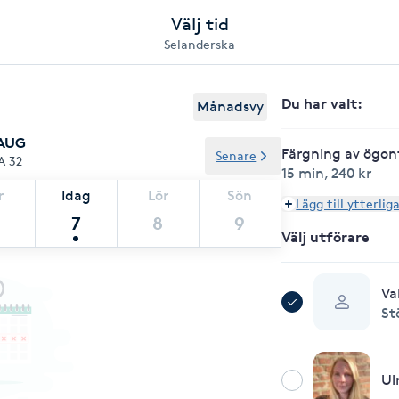
Välj tid
Selanderska
Du har valt
:
Månadsvy
 AUG
Färgning av ögon
Senare
A 32
15 min
,
240 kr
r
Idag
Lör
Sön
Lägg till ytterlig
7
8
9
Välj utförare
Va
St
Ul