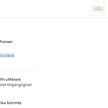
fransar
are tjänst
lfri utförare
örst tillgänglighet
rika Schmitz