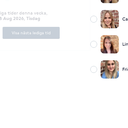
diga tider denna vecka
,
8 Aug 2026, Tisdag
Ca
Visa nästa lediga tid
Li
Fr