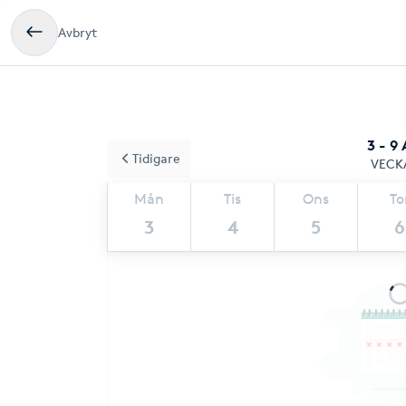
Avbryt
3 - 9
Tidigare
VECK
Mån
Tis
Ons
To
3
4
5
6