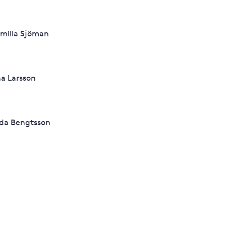
milla Sjöman
na Larsson
ida Bengtsson