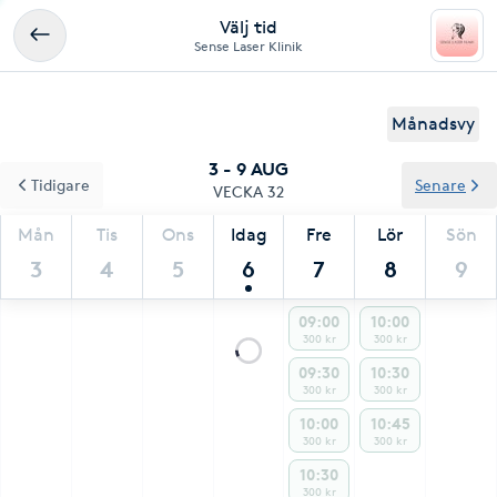
Välj tid
Sense Laser Klinik
Månadsvy
3 - 9 AUG
Tidigare
Senare
VECKA 32
Mån
Tis
Ons
Idag
Fre
Lör
Sön
3
4
5
6
7
8
9
09:00
10:00
300 kr
300 kr
09:30
10:30
300 kr
300 kr
10:00
10:45
300 kr
300 kr
10:30
300 kr