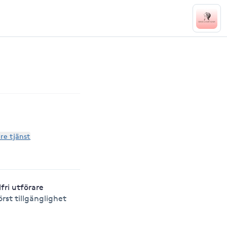
are tjänst
lfri utförare
örst tillgänglighet