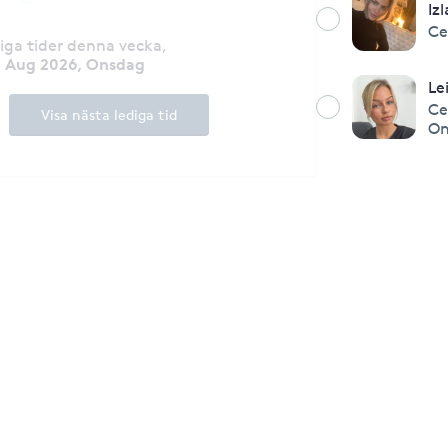
Iz
Ce
diga tider denna vecka
,
2 Aug 2026, Onsdag
Le
Ce
Visa nästa lediga tid
On