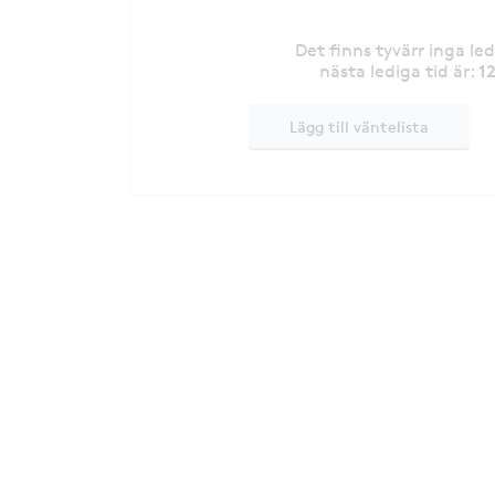
Det finns tyvärr inga le
1
nästa lediga tid är
:
Lägg till väntelista