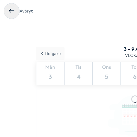
Avbryt
3 - 9
Tidigare
VECK
Mån
Tis
Ons
To
3
4
5
6