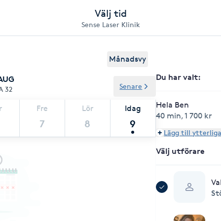
Välj tid
Sense Laser Klinik
Månadsvy
Du har valt
:
 AUG
Senare
A 32
Hela Ben
r
Fre
Lör
Idag
40 min
,
1 700 kr
7
8
9
Lägg till ytterlig
Välj utförare
Va
St