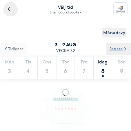
Välj tid
Shampoo Klippotek
Månadsvy
3 - 9 AUG
Tidigare
Senare
VECKA 32
Mån
Tis
Ons
Tor
Fre
Idag
Sön
3
4
5
6
7
8
9