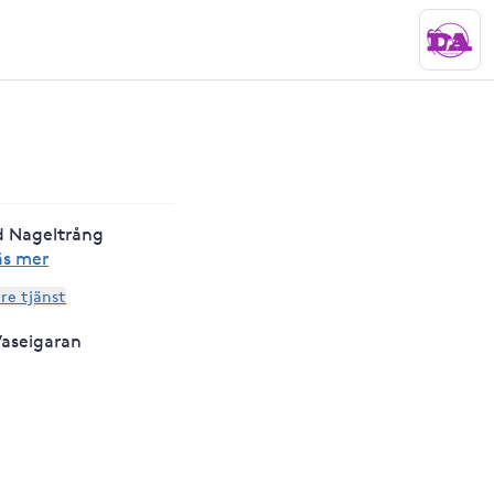
d Nageltrång
äs mer
are tjänst
Vaseigaran