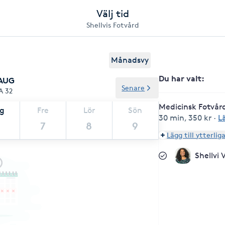
Välj tid
Shellvis Fotvård
Månadsvy
Du har valt
:
 AUG
Senare
A 32
Medicinsk Fotvår
ag
Fre
Lör
Sön
30 min
,
350 kr
·
L
7
8
9
Lägg till ytterlig
Shellvi 