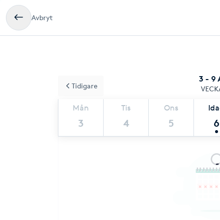
Avbryt
3 - 9
Tidigare
VECK
Mån
Tis
Ons
Id
3
4
5
6