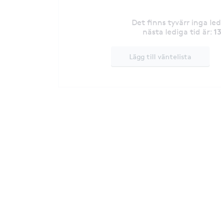
Det finns tyvärr inga le
1
nästa lediga tid är
:
Lägg till väntelista