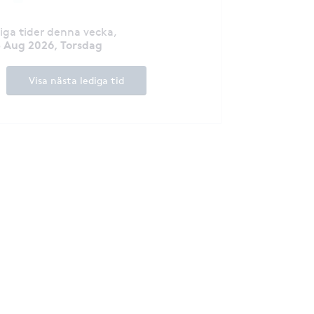
diga tider denna vecka
,
3 Aug 2026, Torsdag
Visa nästa lediga tid