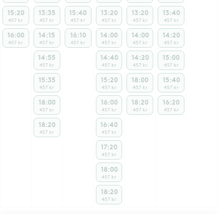
15:20
13:35
15:40
13:20
13:20
13:40
457 kr
457 kr
457 kr
457 kr
457 kr
457 kr
16:00
14:15
16:10
14:00
14:00
14:20
457 kr
457 kr
457 kr
457 kr
457 kr
457 kr
14:55
14:40
14:20
15:00
457 kr
457 kr
457 kr
457 kr
15:35
15:20
18:00
15:40
457 kr
457 kr
457 kr
457 kr
18:00
16:00
18:20
16:20
457 kr
457 kr
457 kr
457 kr
18:20
16:40
457 kr
457 kr
17:20
457 kr
18:00
457 kr
18:20
457 kr