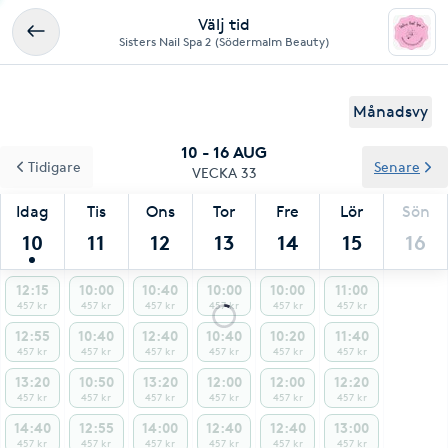
Välj tid
Sisters Nail Spa 2 (Södermalm Beauty)
Månadsvy
10 - 16 AUG
Tidigare
Senare
VECKA 33
Idag
Tis
Ons
Tor
Fre
Lör
Sön
10
11
12
13
14
15
16
12:15
10:00
10:40
10:00
10:00
11:00
457 kr
457 kr
457 kr
457 kr
457 kr
457 kr
12:55
10:40
12:40
10:40
10:20
11:40
457 kr
457 kr
457 kr
457 kr
457 kr
457 kr
13:20
10:50
13:20
12:00
12:00
12:20
457 kr
457 kr
457 kr
457 kr
457 kr
457 kr
14:40
12:55
14:00
12:40
12:40
13:00
457 kr
457 kr
457 kr
457 kr
457 kr
457 kr