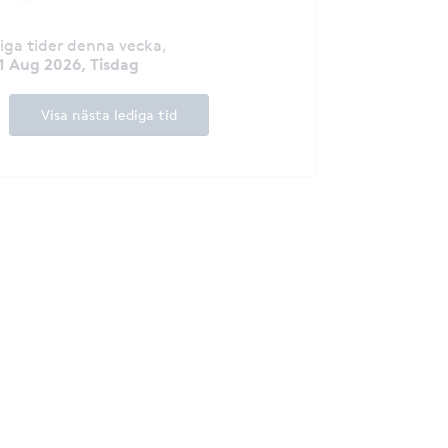
diga tider denna vecka
,
1 Aug 2026, Tisdag
Visa nästa lediga tid