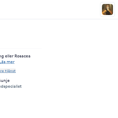
ng eller Rosacea
Läs mer
are tjänst
Sunje
dspecialist