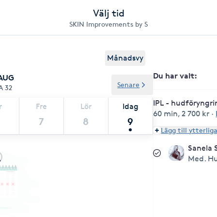
Välj tid
SKIN Improvements by S
Månadsvy
Du har valt
:
 AUG
Senare
A 32
IPL - hudföryngri
r
Fre
Lör
Idag
60 min
,
2 700 kr
·
7
8
9
Lägg till ytterlig
Sanela 
Med. Hu