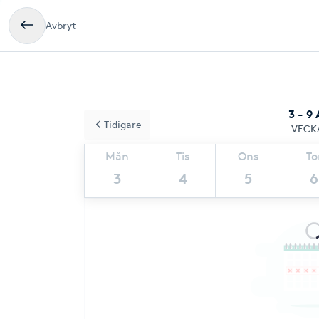
Avbryt
3 - 9
Tidigare
VECK
Mån
Tis
Ons
To
3
4
5
6