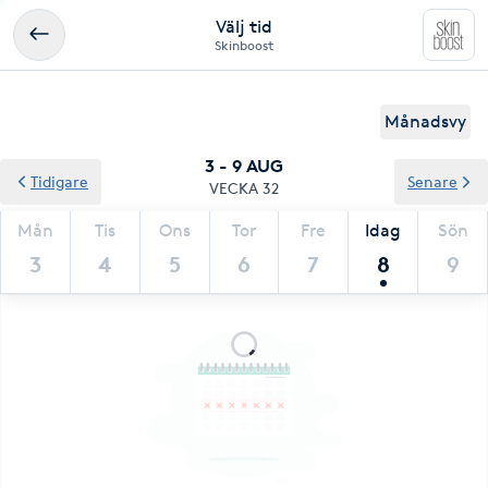
Välj tid
Skinboost
Månadsvy
3 - 9 AUG
Tidigare
Senare
VECKA 32
Mån
Tis
Ons
Tor
Fre
Idag
Sön
3
4
5
6
7
8
9