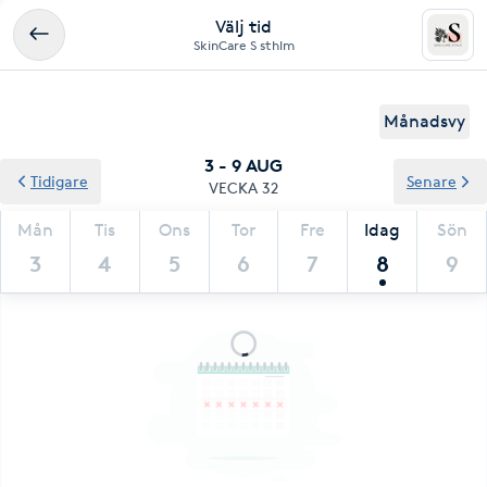
Välj tid
SkinCare S sthlm
Månadsvy
3 - 9 AUG
Tidigare
Senare
VECKA 32
Mån
Tis
Ons
Tor
Fre
Idag
Sön
3
4
5
6
7
8
9