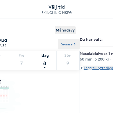
Välj tid
SKINCLINIC NKPG
Månadsvy
Du har valt
:
 AUG
Senare
A 32
Nasolabialveck 1 
r
Fre
Idag
Sön
60 min
,
3 200 kr
·
7
8
9
Lägg till ytterlig