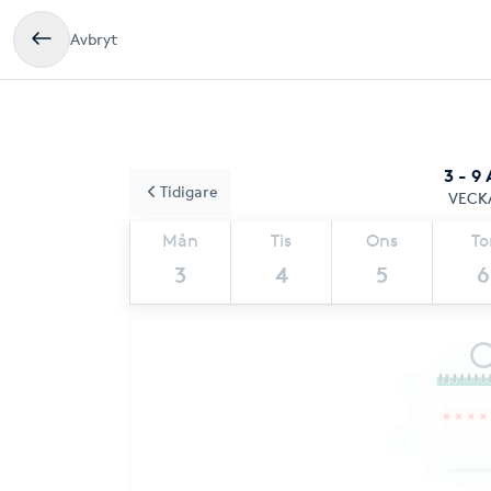
Avbryt
3 - 9
Tidigare
VECK
Mån
Tis
Ons
To
3
4
5
6