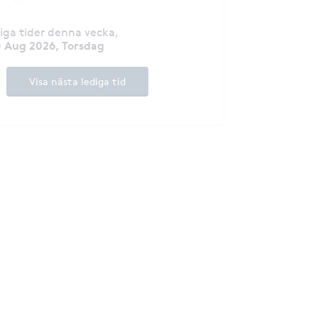
diga tider denna vecka
,
 Aug 2026, Torsdag
Visa nästa lediga tid