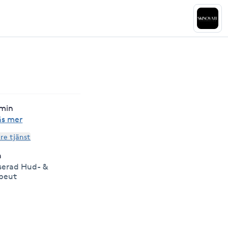
min
äs mer
are tjänst
a
serad Hud- &
peut