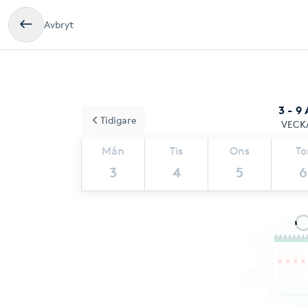
Avbryt
3 - 9
Tidigare
VECK
Mån
Tis
Ons
To
3
4
5
6