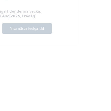
diga tider denna vecka
,
1 Aug 2026, Fredag
Visa nästa lediga tid