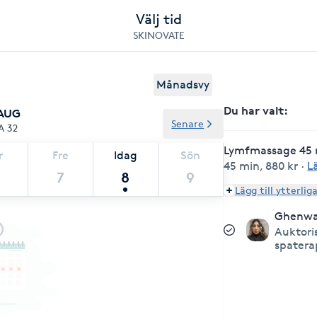
Välj tid
SKINOVATE
Månadsvy
Du har valt
:
 AUG
Senare
A 32
Lymfmassage 45 
r
Fre
Idag
Sön
45 min
,
880 kr
·
L
7
8
9
Lägg till ytterlig
Ghenw
Auktori
spatera