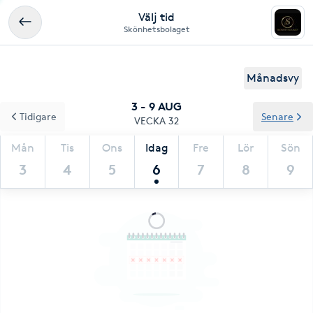
Välj tid
Skönhetsbolaget
Månadsvy
3 - 9 AUG
Tidigare
Senare
VECKA 32
Mån
Tis
Ons
Idag
Fre
Lör
Sön
3
4
5
6
7
8
9