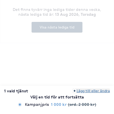
Det finns tyvärr inga lediga tider denna vecka
,
13 Aug 2026, Torsdag
nästa lediga tid är
:
Visa nästa lediga tid
1 vald tjänst
Lägg till eller ändra
Välj en tid för att fortsätta
1 000 kr
(ord. 2 000 kr)
Kampanjpris