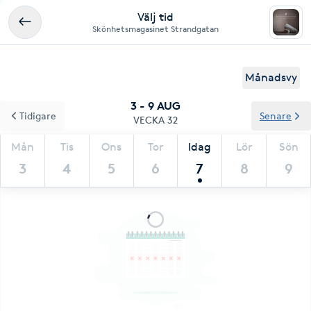
Välj tid
Skönhetsmagasinet Strandgatan
Månadsvy
3 - 9 AUG
Tidigare
Senare
VECKA 32
Mån
Tis
Ons
Tor
Idag
Lör
Sön
3
4
5
6
7
8
9