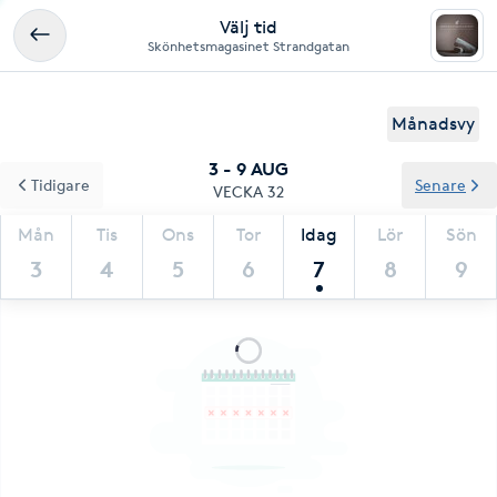
Välj tid
Skönhetsmagasinet Strandgatan
Månadsvy
3 - 9 AUG
Tidigare
Senare
VECKA 32
Mån
Tis
Ons
Tor
Idag
Lör
Sön
3
4
5
6
7
8
9