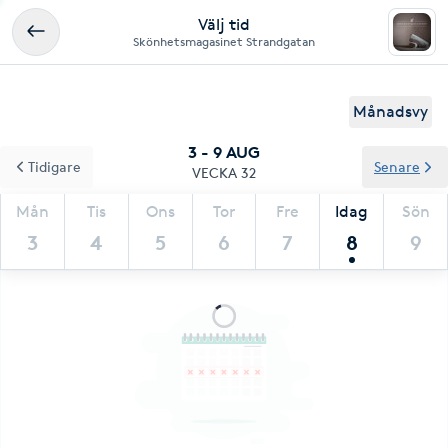
Välj tid
Skönhetsmagasinet Strandgatan
Månadsvy
3 - 9 AUG
Tidigare
Senare
VECKA 32
Mån
Tis
Ons
Tor
Fre
Idag
Sön
3
4
5
6
7
8
9