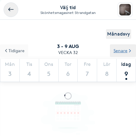
Välj tid
Skönhetsmagasinet Strandgatan
Månadsvy
3 - 9 AUG
Tidigare
Senare
VECKA 32
Mån
Tis
Ons
Tor
Fre
Lör
Idag
3
4
5
6
7
8
9