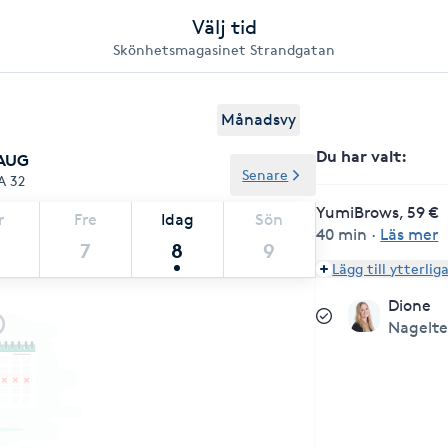
Välj tid
Skönhetsmagasinet Strandgatan
Månadsvy
Du har valt
:
 AUG
Senare
A 32
YumiBrows, 59 €
r
Fre
Idag
Sön
40 min
·
Läs mer
7
8
9
Lägg till ytterlig
Dione
Nagelt