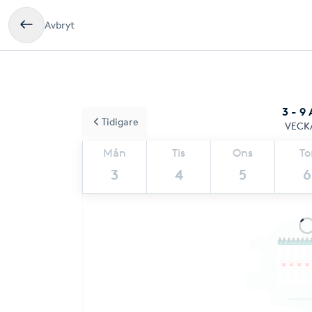
Avbryt
3 - 9
Tidigare
VECK
Mån
Tis
Ons
To
3
4
5
6