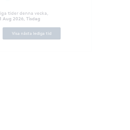
diga tider denna vecka
,
1 Aug 2026, Tisdag
Visa nästa lediga tid