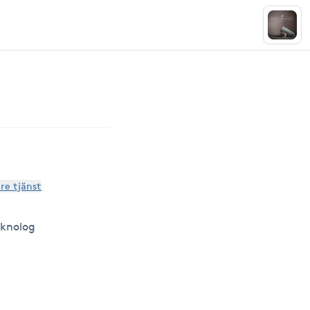
are tjänst
eknolog