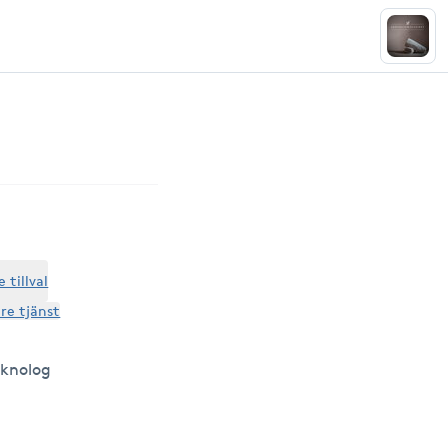
tillval
are tjänst
eknolog