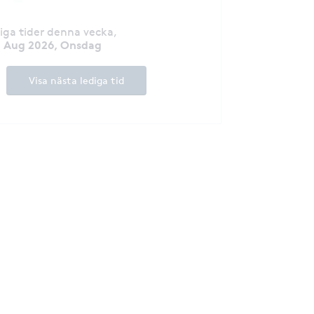
diga tider denna vecka
,
2 Aug 2026, Onsdag
Visa nästa lediga tid