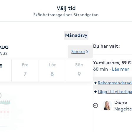
Välj tid
Skönhetsmagasinet Strandgatan
Månadsvy
Du har valt
:
 AUG
Senare
A 32
YumiLashes, 89 €
ag
Fre
Lör
Sön
60 min
·
Läs mer
7
8
9
Rekommenderade 
Lägg till ytterlig
Dione
Nagelt