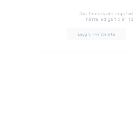
Det finns tyvärr inga le
1
nästa lediga tid är
:
Lägg till väntelista