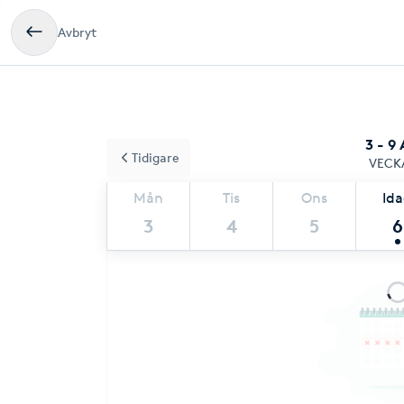
Avbryt
3 - 9
Tidigare
VECK
Mån
Tis
Ons
Id
3
4
5
6