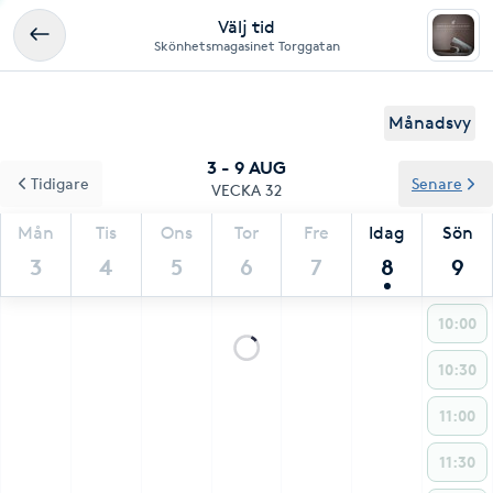
Välj tid
Skönhetsmagasinet Torggatan
Månadsvy
3 - 9 AUG
Tidigare
Senare
VECKA 32
Mån
Tis
Ons
Tor
Fre
Idag
Sön
3
4
5
6
7
8
9
10:00
10:30
11:00
11:30