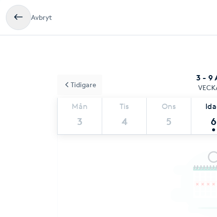
Avbryt
3 - 9
Tidigare
VECK
Mån
Tis
Ons
Id
3
4
5
6