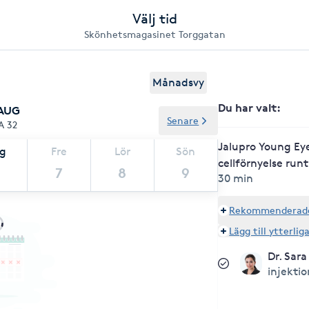
Välj tid
Skönhetsmagasinet Torggatan
Månadsvy
Du har valt
:
 AUG
Senare
A 32
Jalupro Young Ey
ag
Fre
Lör
Sön
cellförnyelse run
7
8
9
30 min
Rekommenderade 
Lägg till ytterlig
Dr. Sar
injekti