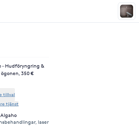
e – Hudföryngring &
t ögonen, 350 €
tillval
are tjänst
a Algaho
onsbehandlingar, laser