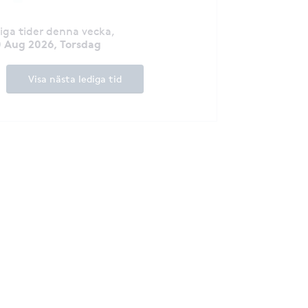
diga tider denna vecka
,
 Aug 2026, Torsdag
Visa nästa lediga tid