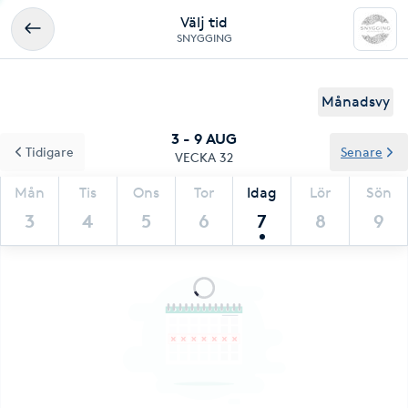
Välj tid
SNYGGING
Månadsvy
3 - 9 AUG
Tidigare
Senare
VECKA 32
Mån
Tis
Ons
Tor
Idag
Lör
Sön
3
4
5
6
7
8
9