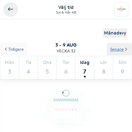
Välj tid
Sol & Hår AB
Månadsvy
3 - 9 AUG
Tidigare
Senare
VECKA 32
Mån
Tis
Ons
Tor
Idag
Lör
Sön
3
4
5
6
7
8
9