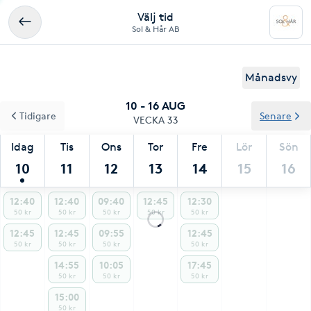
Välj tid
Sol & Hår AB
Månadsvy
10 - 16 AUG
Tidigare
Senare
VECKA 33
Idag
Tis
Ons
Tor
Fre
Lör
Sön
10
11
12
13
14
15
16
12:40
12:40
09:40
12:45
12:30
50 kr
50 kr
50 kr
50 kr
50 kr
12:45
12:45
09:55
12:45
50 kr
50 kr
50 kr
50 kr
14:55
10:05
17:45
50 kr
50 kr
50 kr
15:00
50 kr