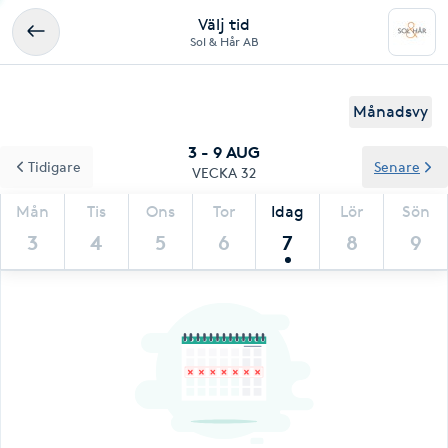
Välj tid
Sol & Hår AB
Månadsvy
3 - 9 AUG
Tidigare
Senare
VECKA 32
Mån
Tis
Ons
Tor
Idag
Lör
Sön
3
4
5
6
7
8
9