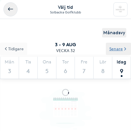
Välj tid
Solbacka Golfklubb
Månadsvy
3 - 9 AUG
Tidigare
Senare
VECKA 32
Mån
Tis
Ons
Tor
Fre
Lör
Idag
3
4
5
6
7
8
9