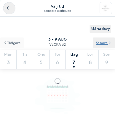
Välj tid
Solbacka Golfklubb
Månadsvy
3 - 9 AUG
Tidigare
Senare
VECKA 32
Mån
Tis
Ons
Tor
Idag
Lör
Sön
3
4
5
6
7
8
9