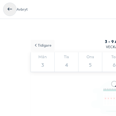
Avbryt
3 - 9
Tidigare
VECK
Mån
Tis
Ons
To
3
4
5
6