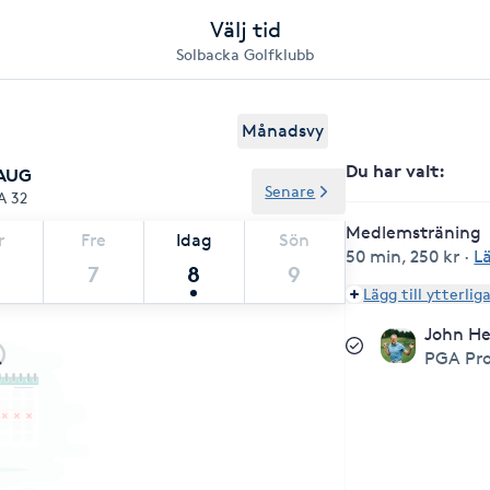
Välj tid
Solbacka Golfklubb
Månadsvy
Du har valt
:
 AUG
Senare
A 32
Medlemsträning
r
Fre
Idag
Sön
50 min
,
250 kr
·
L
7
8
9
Lägg till ytterlig
John He
PGA Pro