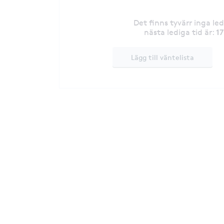
Det finns tyvärr inga le
1
nästa lediga tid är
:
Lägg till väntelista