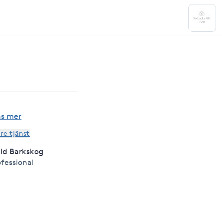
äs mer
are tjänst
ld Barkskog
fessional