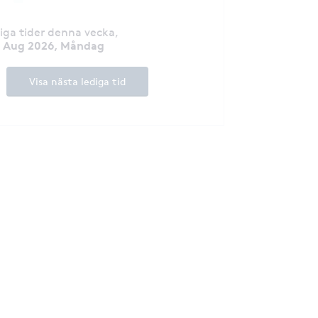
diga tider denna vecka
,
7 Aug 2026, Måndag
Visa nästa lediga tid