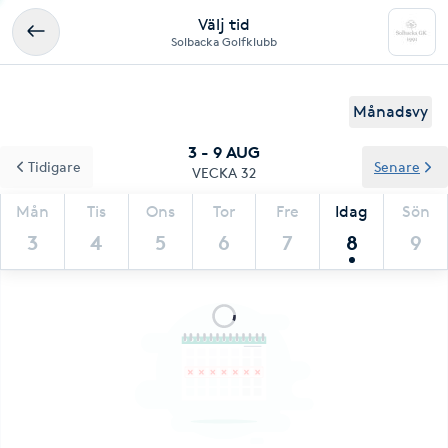
Välj tid
Solbacka Golfklubb
Månadsvy
3 - 9 AUG
Tidigare
Senare
VECKA 32
Mån
Tis
Ons
Tor
Fre
Idag
Sön
3
4
5
6
7
8
9